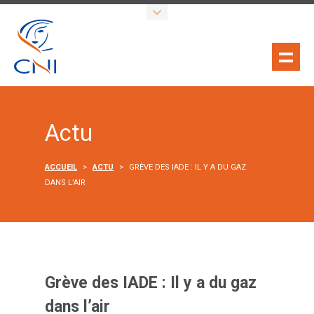
Actu
ACCUEIL
>
ACTU
>
GRÈVE DES IADE : IL Y A DU GAZ
DANS L’AIR
Grève des IADE : Il y a du gaz
dans l’air