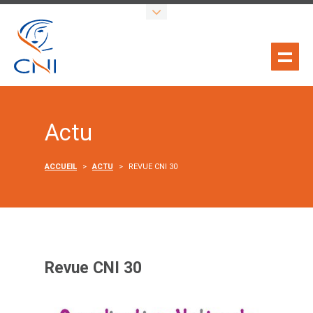
Actu
ACCUEIL
>
ACTU
>
REVUE CNI 30
Revue CNI 30